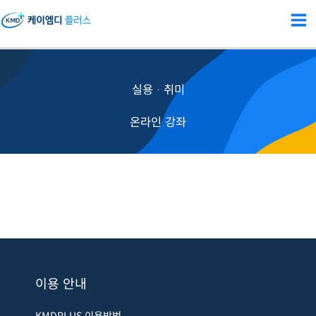
콘
텐
츠
로
실용ᆞ취미
건
너
온라인 강좌
뛰
기
이용 안내
KMDPLUS 이용방법