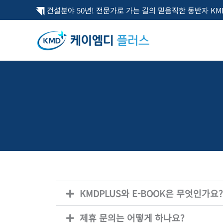
콘
건설분야 50년! 전문가로 가는 길의 믿음직한 동반자 KMD
텐
츠
로
건
너
뛰
기
KMDPLUS와 E-BOOK은 무엇인가요?
제휴 문의는 어떻게 하나요?