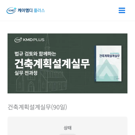
콘
텐
츠
로
건
너
뛰
기
건축계획설계실무(90일)
상태