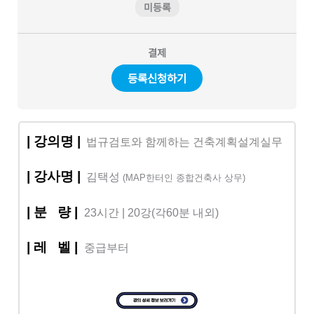
미등록
결제
등록신청하기
| 강의명 |
법규검토와 함께하는 건축계획설계실무
| 강사명 |
김택성
(MAP한터인 종합건축사 상무)
| 분 량 |
23시간 | 20강(각60분 내외)
|
레 벨
|
중급부터