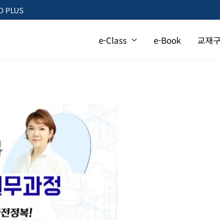
 PLUS
e-Class
e-Book
교재