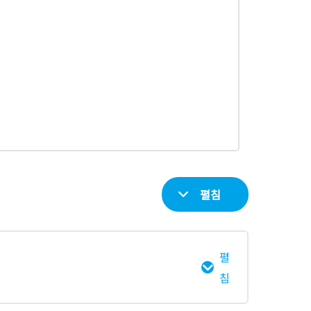
펼침
펼
침