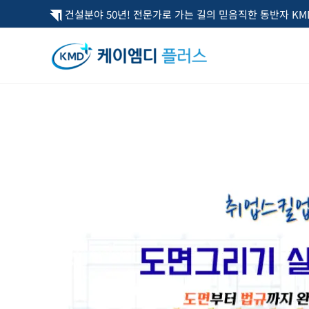
콘
건설분야 50년! 전문가로 가는 길의 믿음직한 동반자 KMD
텐
츠
로
건
너
뛰
기