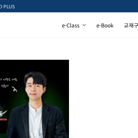
 PLUS
e-Class
e-Book
교재