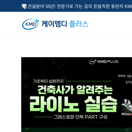
콘
건설분야 50년! 전문가로 가는 길의 믿음직한 동반자 KMD
텐
츠
로
건
너
뛰
기