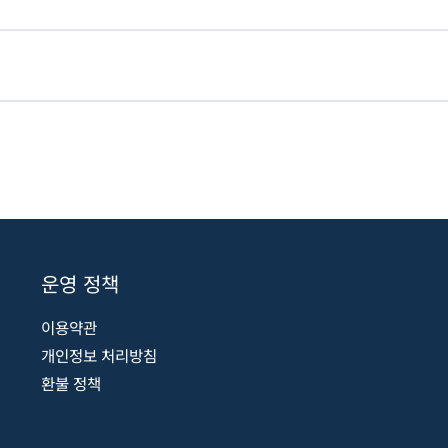
hape]
 설명]
hape]
만들기 -난간/문 틀]
hape]
들기 -난간-문 틀]
]
링]
설]
링]
운영 정책
설]
이용약관
개인정보 처리방침
환불 정책