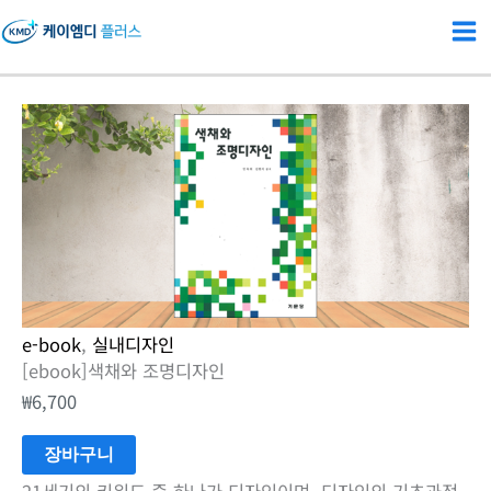
콘
텐
츠
로
[ebook]
건
색
너
채
뛰
와
기
조
명
디
e-book
,
실내디자인
자
[ebook]색채와 조명디자인
인
₩
6,700
수
량
장바구니