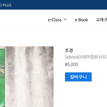
 PLUS
e-Class
e-Book
교재
[ebook]
조경
[ebook](테마정원시
(테
₩
5,000
마
정
장바구니
원
시
리
즈)