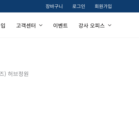
장바구니
로그인
회원가입
구입
고객센터
이벤트
강사 오피스
리즈) 허브정원