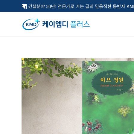
콘
건설분야 50년! 전문가로 가는 길의 믿음직한 동반자 KMD
텐
츠
로
건
너
뛰
기