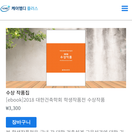
콘
텐
츠
로
[ebook]2018
건
대
너
한
뛰
건
기
축
학
회
수상 작품집
학
[ebook]2018 대한건축학회 학생작품전 수상작품
생
₩
3,300
작
품
장바구니
전