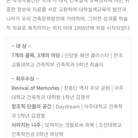
본 학생작품전은 국내 각 대학 건축설계 교육성과에 대한 귀
수
중한 정보와 자료를 서로 교환하여 대학설계교육의 발전과
상
나아가 우리 건축문화발전에 기여하며, 그러한 성과를 학술
작
적 자료로 축적하자는 취지 아래 1998년에 처음 시작되었다.
품
수
– 대 상 –
량
7개의 골목, 3개의 마당
| 신당동 패션 클러스터 | 한국
교통대학교 건축학부 건축학과 5학년 최솔이
– 최우수상 –
Revival of Memories
| 장충단 역사 추모 공원 | 아주
대학교 건축학과 대학원 1학년 김경석
창조적 단절의 공간
| Daydream | 아주대학교 건축학
과 5학년 김경열
사라지는 나주
| 잊혀지는 것들로써 회복 | 조선대학교
건축학전공 5학년 박상혁